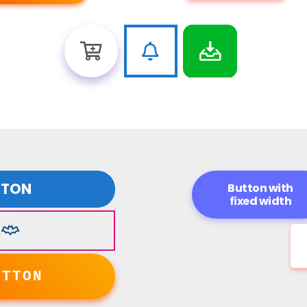
TTON
Button with
fixed width
UTTON