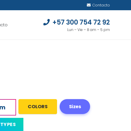
Contacto
+57 300 754 72 92
acto
Lun – Vie – 8 am – 5 pm
om
COLORS
Sizes
TYPES